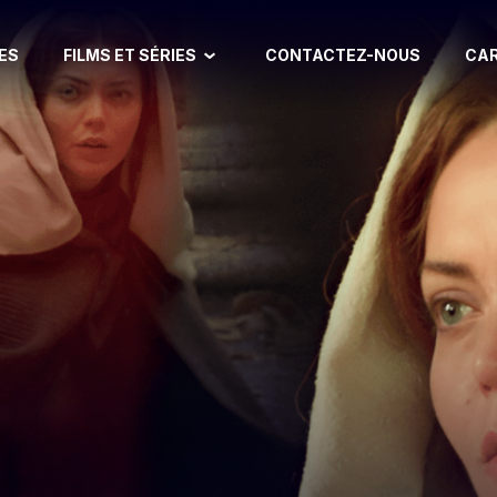
FILMS ET SÉRIES
ES
CONTACTEZ-NOUS
CA
FILM BIBLIQUE
CLASSIQUE DU CINÉ
COMÉDIE
COURT MÉTRAGE
DOCUMENTAIRE
DRAME
VIE DE SAINT
ADOLESCENT
HISTOIRE
ENFANT