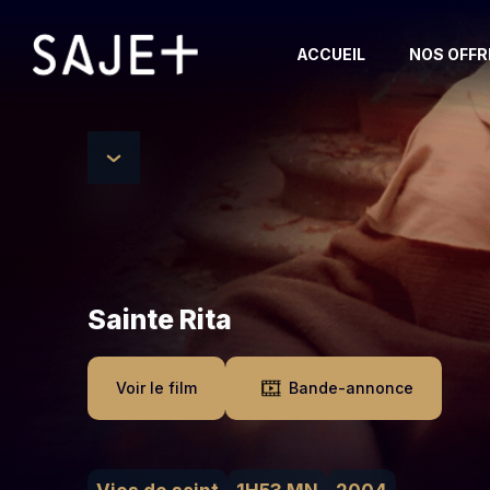
ACCUEIL
NOS OFFR
TOUS LES FILMS
TOUTES LES SERIES
BIOPIC/HISTOIRE VRAIE
ANIMATION
Sainte Rita
ROMANCE
Voir le film
Bande-annonce