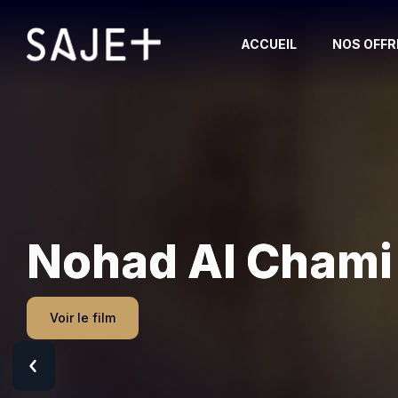
ACCUEIL
NOS OFFR
TOUS LES FILMS
TOUTES LES SERIES
BIOPIC/HISTOIRE VRAIE
ANIMATION
Voir le film
ROMANCE