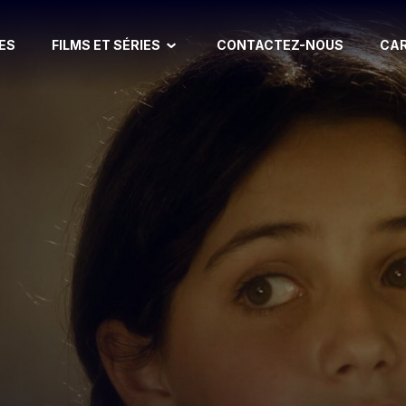
FILMS ET SÉRIES
ES
CONTACTEZ-NOUS
CA
FILM BIBLIQUE
CLASSIQUE DU CINÉ
COMÉDIE
COURT MÉTRAGE
DOCUMENTAIRE
DRAME
VIE DE SAINT
ADOLESCENT
HISTOIRE
ENFANT