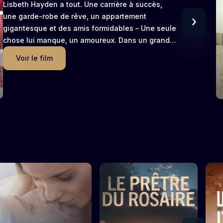
Lisbeth Hayden a tout. Une carrière à succès,
une garde-robe de rêve, un appartement
gigantesque et des amis formidables – Une seule
chose lui manque, un amoureux. Dans un grand
moment de désespoir, elle se fait passer pour
Voir le film
une chrétienne sur un site de rencontre dans
l’attente de trouver l’homme idéal. Cependant,
Lisbeth ne vient pas du tout de cet univers
chrétien et ses tentatives de mensonges pour
séduire l’homme de ses rêves vont l’embarquer
dans un voyage sans retour. En partenariat avec :
Heavn