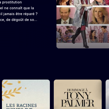
a prostitution
gel ne connaît que la
l jamais être réparé ?
ce, de dégoût de soi-
contre Michael Hosea.
l entrevoit un chemin
eux démons ne tardent