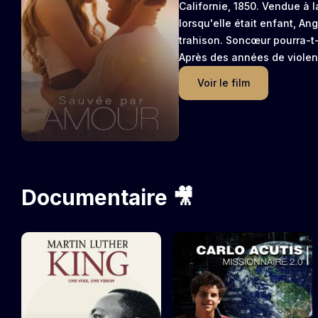
Californie, 1850. Vendue à l
lorsqu'elle était enfant, An
trahison. Soncœur pourra-t-i
Après des années de violen
même et demépris, elle ren
Voir le film
Pour la première fois, Ange
de rédemption.Mais ses vi
pas à resurgir..
Documentaire 🎥