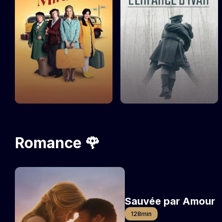
Romance ️🌹
Sauvée par Amour
128min