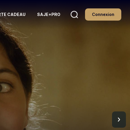
Connexion
RTE CADEAU
SAJE+PRO
MA
FAMILLE
FILMS EN LOCATION
RECOMMANDATIONS AFC